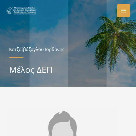
Μετάβαση
στο
περιεχόμενο
Κοτζαϊβάζογλου Ιορδάνης
Μέλος ΔΕΠ