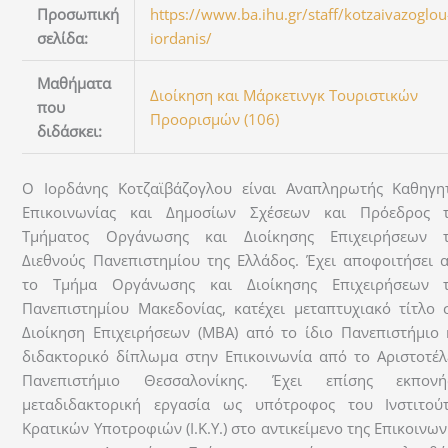
Προσωπική
https://www.ba.ihu.gr/staff/kotzaivazoglou
σελίδα:
iordanis/
Μαθήματα
Διοίκηση και Μάρκετινγκ Τουριστικών
που
Προορισμών (106)
διδάσκει:
Ο Ιορδάνης Κοτζαϊβάζογλου είναι Αναπληρωτής Καθηγη
Επικοινωνίας και Δημοσίων Σχέσεων και Πρόεδρος 
Τμήματος Οργάνωσης και Διοίκησης Επιχειρήσεων 
Διεθνούς Πανεπιστημίου της Ελλάδος. Έχει αποφοιτήσει 
το Τμήμα Οργάνωσης και Διοίκησης Επιχειρήσεων 
Πανεπιστημίου Μακεδονίας, κατέχει μεταπτυχιακό τίτλο 
Διοίκηση Επιχειρήσεων (ΜΒΑ) από το ίδιο Πανεπιστήμιο 
διδακτορικό δίπλωμα στην Επικοινωνία από το Αριστοτέλ
Πανεπιστήμιο Θεσσαλονίκης. Έχει επίσης εκπονή
μεταδιδακτορική εργασία ως υπότροφος του Ινστιτού
Κρατικών Υποτροφιών (Ι.Κ.Υ.) στο αντικείμενο της Επικοινων