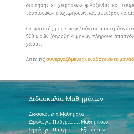
διοίκησης επιχειρήσεων φιλοξενίας και τουρ
τουριστικών επιχειρήσεων, και αφετέρου να απ
Οι φοιτητές μας επωφελούνται από τη δυνατό
900 ωρών (δηλαδή 4 μηνών πλήρους απασχόλησ
χώρας.
Δείτε τις
συνεργαζόμενες ξενοδοχειακές μονάδ
Διδασκαλία Μαθημάτων
Διδασκόμενα Μαθήματα
Ωρολόγιο Πρόγραμμα Μαθημάτων
Ωρολόγιο Πρόγραμμα Εξετάσεων