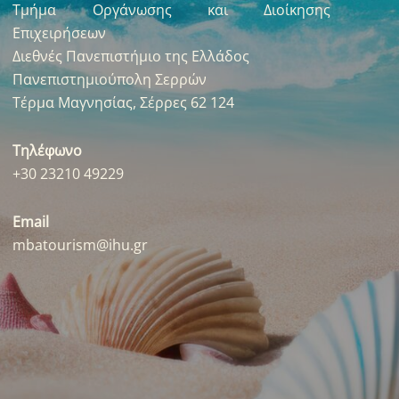
Τμήμα Οργάνωσης και Διοίκησης
Επιχειρήσεων
Διεθνές Πανεπιστήμιο της Ελλάδος
Πανεπιστημιούπολη Σερρών
Τέρμα Μαγνησίας, Σέρρες 62 124
Τηλέφωνο
+30 23210 49229
Email
mbatourism@ihu.gr