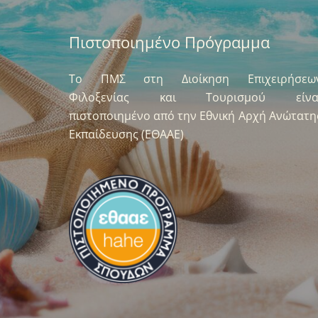
Πιστοποιημένο Πρόγραμμα
Το ΠΜΣ στη Διοίκηση Επιχειρήσεω
Φιλοξενίας και Τουρισμού είνα
πιστοποιημένο από την Εθνική Αρχή Ανώτατη
Εκπαίδευσης (ΕΘΑΑΕ)