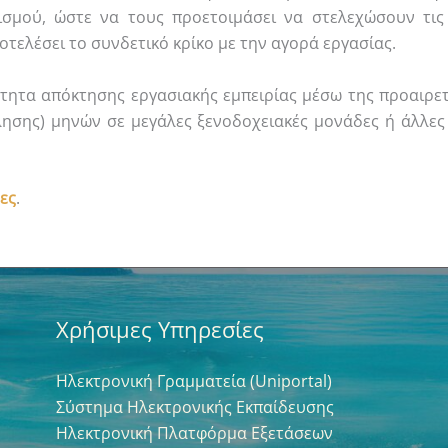
ισμού, ώστε να τους προετοιμάσει να στελεχώσουν τις 
οτελέσει το συνδετικό κρίκο με την αγορά εργασίας.
τητα απόκτησης εργασιακής εμπειρίας μέσω της προαιρετι
ης) μηνών σε μεγάλες ξενοδοχειακές μονάδες ή άλλες τ
ες
.
Χρήσιμες Υπηρεσίες
Ηλεκτρονική Γραμματεία (Uniportal)
Σύστημα Ηλεκτρονικής Εκπαίδευσης
Ηλεκτρονική Πλατφόρμα Εξετάσεων