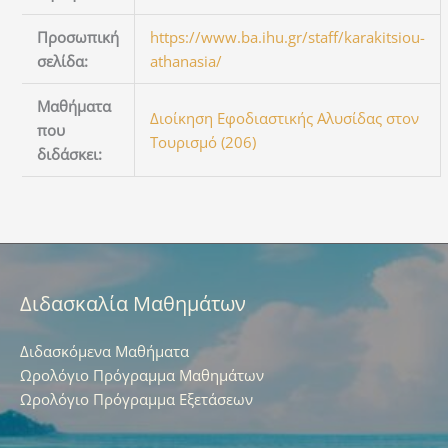
Προσωπική
https://www.ba.ihu.gr/staff/karakitsiou-
σελίδα:
athanasia/
Μαθήματα
Διοίκηση Εφοδιαστικής Αλυσίδας στον
που
Τουρισμό (206)
διδάσκει:
Διδασκαλία Μαθημάτων
Διδασκόμενα Μαθήματα
Ωρολόγιο Πρόγραμμα Μαθημάτων
Ωρολόγιο Πρόγραμμα Εξετάσεων